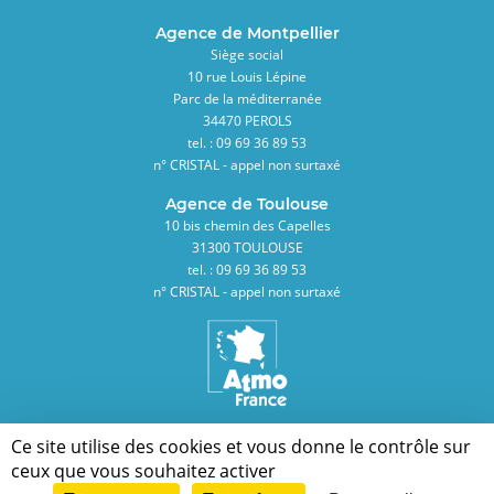
Agence de Montpellier
Siège social
10 rue Louis Lépine
Parc de la méditerranée
34470 PEROLS
tel. : 09 69 36 89 53
n° CRISTAL - appel non surtaxé
Agence de Toulouse
10 bis chemin des Capelles
31300 TOULOUSE
tel. : 09 69 36 89 53
n° CRISTAL - appel non surtaxé
Membre de la Fédération des Associations Agréées de Surveillance de la Qualité
Ce site utilise des cookies et vous donne le contrôle sur
de l'Air
ceux que vous souhaitez activer
Pied
Mentions légales
Plan du site
Contact