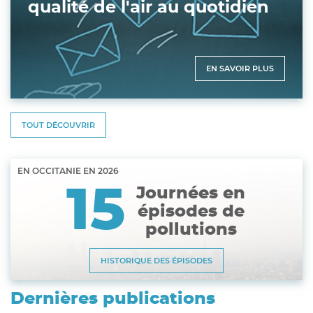
qualité de l'air au quotidien
EN SAVOIR PLUS
TOUT DÉCOUVRIR
EN OCCITANIE EN
2026
15
Journées en
épisodes de
pollutions
HISTORIQUE DES ÉPISODES
Dernières publications