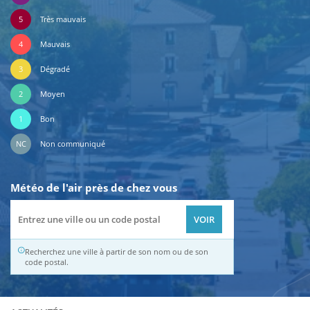
5
Très mauvais
4
Mauvais
3
Dégradé
2
Moyen
1
Bon
NC
Non communiqué
Météo de l'air près de chez vous
Recherchez une ville à partir de son nom ou de son
code postal.