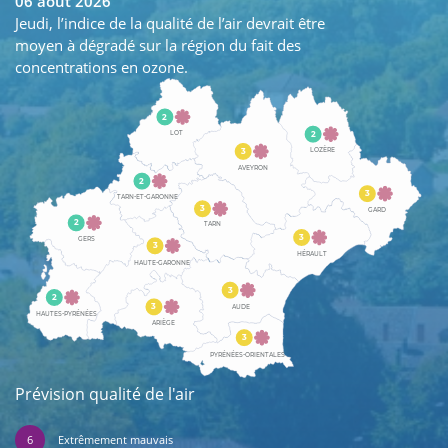
06 août 2026
Jeudi, l’indice de la qualité de l’air devrait être
moyen à dégradé sur la région du fait des
concentrations en ozone.
2
2
LOT
LOZÈRE
3
AVEYRON
2
3
TARN-ET-GARONNE
3
GARD
2
TARN
3
GERS
3
HÉRAULT
HAUTE-GARONNE
3
2
3
AUDE
HAUTES-PYRÉNÉES
ARIÈGE
3
PYRÉNÉES-ORIENTALES
Prévision qualité de l'air
6
Extrêmement mauvais