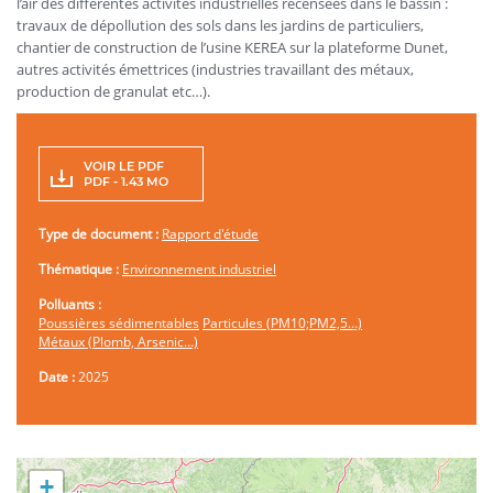
l’air des différentes activités industrielles recensées dans le bassin :
travaux de dépollution des sols dans les jardins de particuliers,
chantier de construction de l’usine KEREA sur la plateforme Dunet,
autres activités émettrices (industries travaillant des métaux,
production de granulat etc…).
VOIR LE PDF
PDF - 1.43 MO
Type de document :
Rapport d'étude
Thématique :
Environnement industriel
Polluants :
Poussières sédimentables
Particules (PM10;PM2,5…)
Métaux (Plomb, Arsenic…)
Date :
2025
+