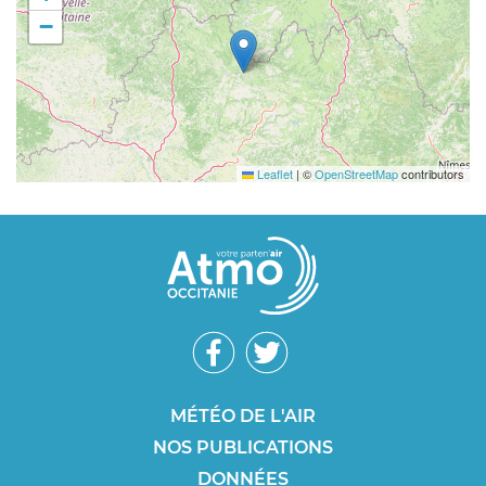
−
Leaflet
|
©
OpenStreetMap
contributors
Réseaux
sociaux
Footer
MÉTÉO DE L'AIR
NOS PUBLICATIONS
SEO
DONNÉES