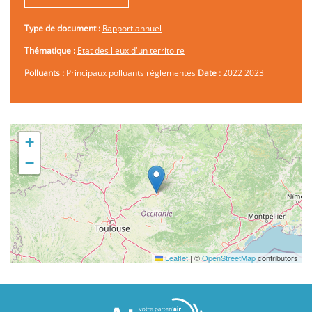
Type de document :
Rapport annuel
Thématique :
Etat des lieux d'un territoire
Polluants :
Principaux polluants réglementés
Date :
2022
2023
+
−
Leaflet
|
©
OpenStreetMap
contributors