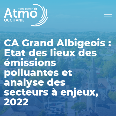
Panneau de gestion des cookies
Main
navigation
CA Grand Albigeois :
Etat des lieux des
émissions
polluantes et
analyse des
secteurs à enjeux,
2022