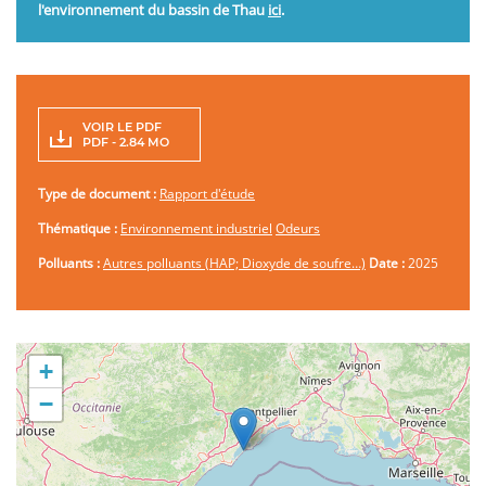
l'environnement du bassin de Thau
ici
.
VOIR LE PDF
PDF - 2.84 MO
Type de document :
Rapport d'étude
Thématique :
Environnement industriel
Odeurs
Polluants :
Autres polluants (HAP; Dioxyde de soufre…)
Date :
2025
+
−