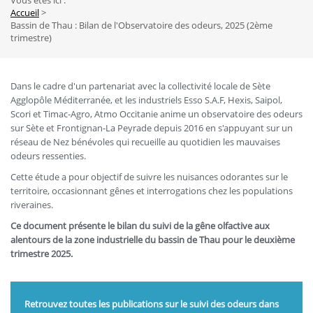
Vous êtes ici :
Fil
Accueil
Bassin de Thau : Bilan de l'Observatoire des odeurs, 2025 (2ème
d'Ariane
trimestre)
Dans le cadre d'un partenariat avec la collectivité locale de Sète
Agglopôle Méditerranée, et les industriels Esso S.A.F, Hexis, Saipol,
Scori et Timac-Agro, Atmo Occitanie anime un observatoire des odeurs
sur Sète et Frontignan-La Peyrade depuis 2016 en s'appuyant sur un
réseau de Nez bénévoles qui recueille au quotidien les mauvaises
odeurs ressenties.
Cette étude a pour objectif de suivre les nuisances odorantes sur le
territoire, occasionnant gênes et interrogations chez les populations
riveraines.
Ce document présente le bilan du suivi de la gêne olfactive aux
alentours de la zone industrielle du bassin de Thau pour le deuxième
trimestre 2025.
Retrouvez toutes les publications sur le suivi des odeurs dans