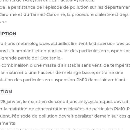
 de la persistance de l'épisode de pollution sur les départeme
aronne et du Tarn-et-Garonne, la procédure d'alerte est déjà
re.
IPTION
ditions métérologiques actuelles limitent la dispersion des po
ns l'air ambiant, et en particulier des particules en suspensio
 grande partie de l'Occitanie.
la combinaison d'une masse d'air stable sans vent, de tempéra
 le matin et d'une hauteur de mélange basse, entraine une
ation des particules en suspension PM10 dans l'air ambiant.
TION
 28 janvier, le maintien de conditions antycycloniques devrait
er la maintien de concentrations élevées de particules PM10. P
ent, l'épisode de pollution devrait persister demain sur ces 
ements