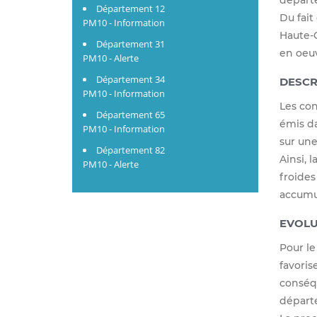
Département 12
Du fait
PM10 - Information
Haute-G
Département 31
en oeuv
PM10 - Alerte
Département 34
DESCR
PM10 - Information
Les con
Département 65
émis da
PM10 - Information
sur une
Département 82
Ainsi, 
PM10 - Alerte
froides
accumul
EVOLU
Pour le
favoris
conséqu
départ