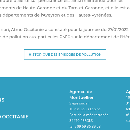
édure d'alerte sur persistance est ainsi maintenue pour les
ments de Haute-Garonne et du Tarn-et-Garonne, et elle est a
s départements de l'Aveyron et des Hautes-Pyrénées.
riori, Atmo Occitanie a constaté pour la journée du 27/01/2022
 de pollution aux particules PM10 sur le département de l'Héra
HISTORIQUE DES ÉPISODES DE POLLUTION
Agence de
A
Montpellier
10
NS
Siège social
3
10 rue Louis Lépine
te
Parc de la méditerranée
n°
 OCCITANIE
34470 PEROLS
su
tel. : 09 69 36 89 53