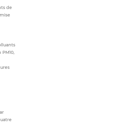
nts de
 mise
lluants
n PM10,
tures
ar
quatre