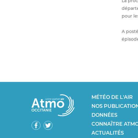
La proc
départe
pour le
A posté
épisode
Footer
MÉTÉO DE L'AIR
NOS PUBLICATIO
SEO
DONNÉES
Réseaux
CONNAÎTRE ATMO
ACTUALITÉS
sociaux