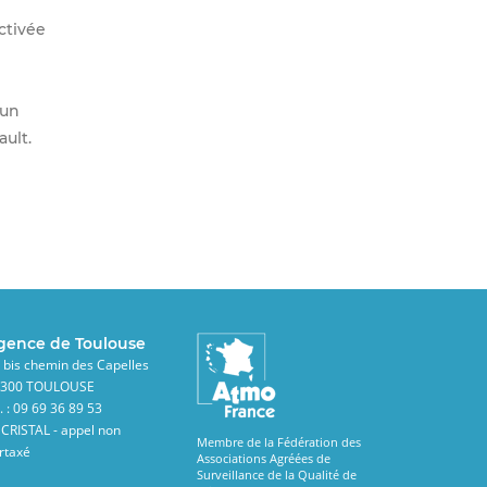
ctivée
 un
ult.
gence de Toulouse
 bis chemin des Capelles
1300 TOULOUSE
l. : 09 69 36 89 53
 CRISTAL - appel non
Membre de la Fédération des
rtaxé
Associations Agréées de
Surveillance de la Qualité de