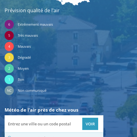
Prévision qualité de l'air
6
Extrêmement mauvais
5
Très mauvais
4
Mauvais
3
Dégradé
2
Moyen
1
Bon
NC
Non communiqué
Météo de l'air près de chez vous