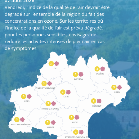
07 août 2026
Vendredi, l’indice de la qualité de l’air devrait être
dégradé sur l'ensemble de la région du fait des
concentrations en ozone. Sur les territoires où
l'indice de la qualité de l’air est prévu dégradé,
pour les personnes sensibles, envisagez de
réduire les activités intenses de plein air en cas
de symptômes.
3
3
LOT
LOZÈRE
3
AVEYRON
3
3
TARN-ET-GARONNE
3
GARD
3
TARN
3
GERS
3
HÉRAULT
HAUTE-GARONNE
3
3
3
AUDE
HAUTES-PYRÉNÉES
ARIÈGE
3
PYRÉNÉES-ORIENTALES