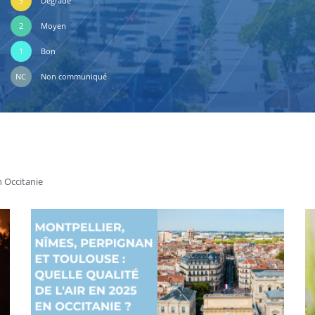
3
Dégradé
2
Moyen
1
Bon
NC
Non communiqué
n Occitanie