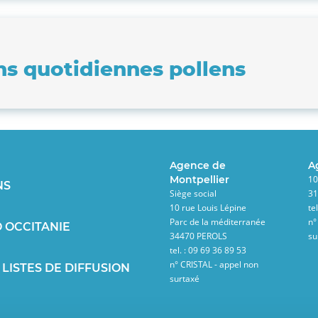
ns quotidiennes pollens
Agence de
A
Montpellier
10
NS
Siège social
3
10 rue Louis Lépine
te
Parc de la méditerranée
n°
 OCCITANIE
34470 PEROLS
su
tel. : 09 69 36 89 53
n° CRISTAL - appel non
 LISTES DE DIFFUSION
surtaxé