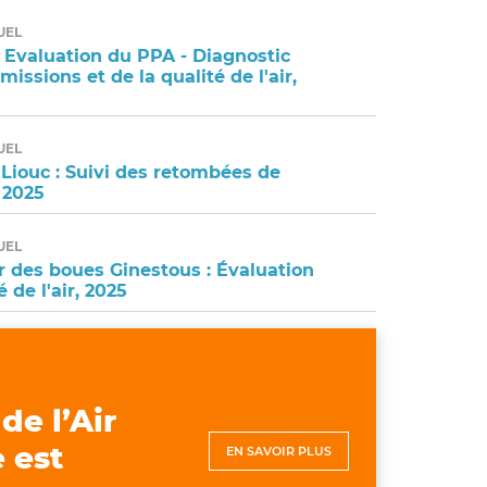
UEL
 Evaluation du PPA - Diagnostic
émissions et de la qualité de l'air,
UEL
 Liouc : Suivi des retombées de
 2025
UEL
r des boues Ginestous : Évaluation
é de l'air, 2025
de l’Air
EN SAVOIR PLUS
 est