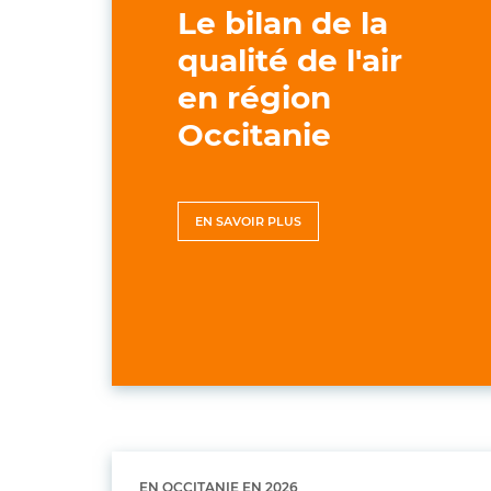
Le bilan de la
qualité de l'air
en région
Occitanie
EN SAVOIR PLUS
EN OCCITANIE EN
2026