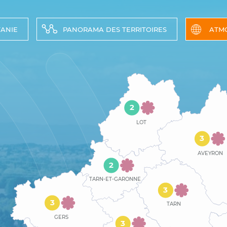
TANIE
PANORAMA DES TERRITOIRES
ATM
2
LOT
3
AVEYRON
2
TARN-ET-GARONNE
3
3
TARN
GERS
3