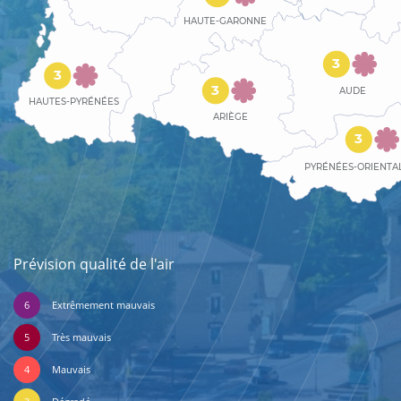
HAUTE-GARONNE
3
3
3
AUDE
HAUTES-PYRÉNÉES
ARIÈGE
3
PYRÉNÉES-ORIENTA
Prévision qualité de l'air
6
Extrêmement mauvais
5
Très mauvais
4
Mauvais