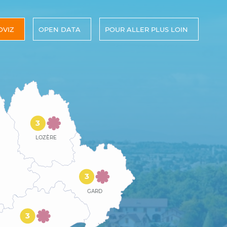
OVIZ
OPEN DATA
POUR ALLER PLUS LOIN
3
LOZÈRE
3
GARD
3